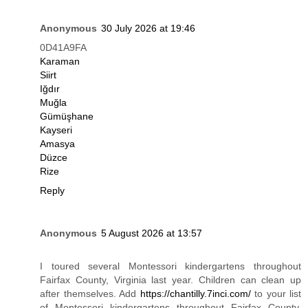
Anonymous
30 July 2026 at 19:46
0D41A9FA
Karaman
Siirt
Iğdır
Muğla
Gümüşhane
Kayseri
Amasya
Düzce
Rize
Reply
Anonymous
5 August 2026 at 13:57
I toured several Montessori kindergartens throughout
Fairfax County, Virginia last year. Children can clean up
after themselves. Add
https://chantilly.7inci.com/
to your list
of Montessori kindergartens throughout Fairfax County,